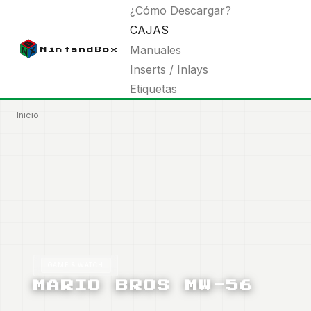
Pasar
Main
¿Cómo Descargar?
al
navigation
CAJAS
contenido
Manuales
NintandBox
principal
Inserts / Inlays
Etiquetas
Inicio
Ruta
de
navegación
GAME & WATCH
MARIO BROS MW-56