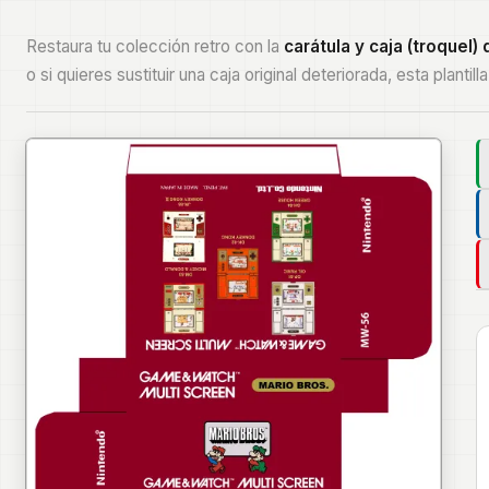
Restaura tu colección retro con la
carátula y caja (troquel)
o si quieres sustituir una caja original deteriorada, esta plantil