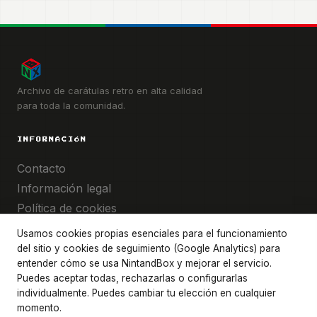
Archivo de carátulas retro en alta calidad
para toda la comunidad.
INFORMACIÓN
Pie
Contacto
de
Información legal
página
Política de cookies
Términos legales
Usamos cookies propias esenciales para el funcionamiento
del sitio y cookies de seguimiento (Google Analytics) para
entender cómo se usa NintandBox y mejorar el servicio.
COMUNIDAD
Puedes aceptar todas, rechazarlas o configurarlas
Twitter / X
individualmente. Puedes cambiar tu elección en cualquier
YouTube
momento.