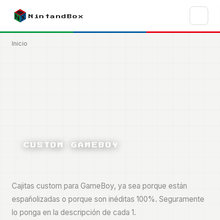
Pasar
al
NintandBox
contenido
principal
Inicio
Ruta
de
navegación
CUSTOM GAMEBOY
Cajitas custom para GameBoy, ya sea porque están
españolizadas o porque son inéditas 100%. Seguramente
lo ponga en la descripción de cada 1.