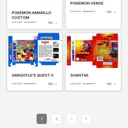
POKEMON VERDE
Ver →
POKEMON AMARILLO
CUSTOM GAMEBOY
CUSTOM
Ver →
CUSTOM GAMEBOY
GARGOYLE'S QUEST II
SHANTAE
Ver →
Ver →
CUSTOM GAMEBOY
CUSTOM GAMEBOY
Paginación
1
2
››
»
Siguiente página
Última página
Página
Página