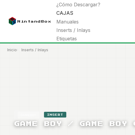
Pasar
Main
¿Cómo Descargar?
al
navigation
CAJAS
contenido
Manuales
NintandBox
principal
Inserts / Inlays
Etiquetas
Inicio
Inserts / Inlays
Ruta
de
navegación
GAMEBOY
INSERT
GAME BOY / GAME BOY 